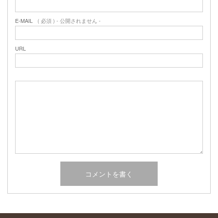
2017年2月
2017年1月
E-MAIL
( 必須 ) - 公開されません -
2016年12月
2016年11月
URL
2016年10月
カテゴリー
未分類
オーシャンサイドガーデン ブログ
ヤシの木・ユッカ・アガベ・シンボルツリー・植木の販売情報
THE PACIFIC