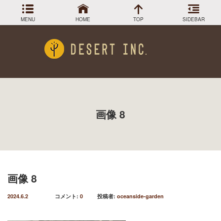
MENU
HOME
TOP
SIDEBAR
アーカイブ
Menu
2024年3月
DESIGN COLLECTION
施工事例
2023年12月
2023年9月
GREEN STOCK
植物在庫
2023年8月
画像 8
2023年7月
PLANTS MAGAGINE
植物図鑑
2023年5月
2023年3月
Instagram
インスラグラム
2022年12月
Facebook
2022年11月
フェイスブック
2022年9月
画像 8
BLOG
記事一覧
2022年6月
2022年5月
2024.6.2
コメント:
0
投稿者:
oceanside-garden
2022年4月
2022年1月