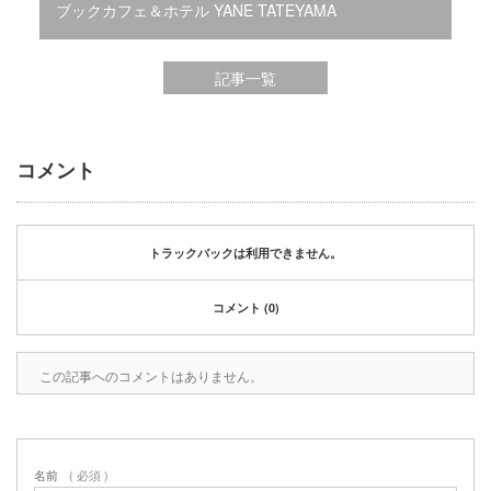
2020年1月
ブックカフェ＆ホテル YANE TATEYAMA
2019年12月
2019年11月
記事一覧
2019年10月
2019年9月
2019年8月
2019年6月
コメント
2019年3月
2019年2月
2019年1月
トラックバックは利用できません。
2018年6月
2018年4月
コメント (0)
2018年3月
2018年1月
2017年12月
この記事へのコメントはありません。
2017年11月
2017年10月
2017年5月
名前
( 必須 )
2017年3月