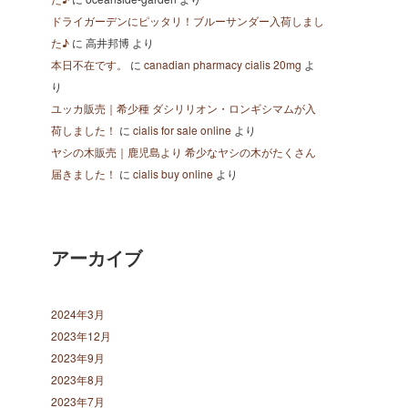
ドライガーデンにピッタリ！ブルーサンダー入荷しまし
た♪
に
高井邦博
より
本日不在です。
に
canadian pharmacy cialis 20mg
よ
り
ユッカ販売｜希少種 ダシリリオン・ロンギシマムが入
荷しました！
に
cialis for sale online
より
ヤシの木販売｜鹿児島より 希少なヤシの木がたくさん
届きました！
に
cialis buy online
より
アーカイブ
2024年3月
2023年12月
2023年9月
2023年8月
2023年7月