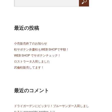
最近の投稿
小売販売終了のお知らせ
柱サボテン弁慶柱もWEB SHOPで半額！
WEB SHOP でサボテンチェック！
ロストラータ入荷しました
武倫柱販売してます！
最近のコメント
ドライガーデンにピッタリ！ブルーサンダー入荷しまし
た♪
に
oceanside-garden
より