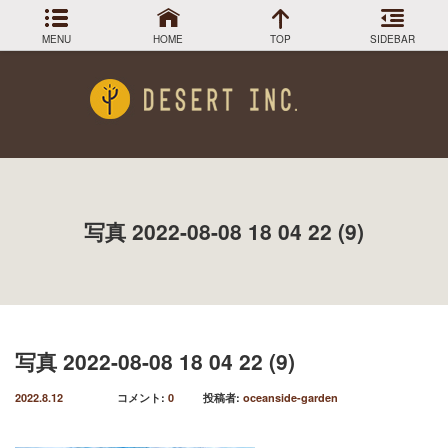
MENU
HOME
TOP
SIDEBAR
アーカイブ
Menu
2024年3月
DESIGN COLLECTION
施工事例
2023年12月
2023年9月
GREEN STOCK
植物在庫
2023年8月
写真 2022-08-08 18 04 22 (9)
2023年7月
PLANTS MAGAGINE
植物図鑑
2023年5月
2023年3月
Instagram
インスラグラム
2022年12月
Facebook
2022年11月
フェイスブック
2022年9月
写真 2022-08-08 18 04 22 (9)
BLOG
記事一覧
2022年6月
2022年5月
2022.8.12
コメント:
0
投稿者:
oceanside-garden
2022年4月
2022年1月