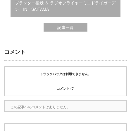
2020年1月
プランター植栽 ＆ ラジオフライヤーミニドライガーデ
2019年12月
ン IN SAITAMA
2019年11月
2019年10月
記事一覧
2019年9月
2019年8月
2019年6月
2019年3月
コメント
2019年2月
2019年1月
2018年6月
トラックバックは利用できません。
2018年4月
2018年3月
コメント (0)
2018年1月
2017年12月
2017年11月
この記事へのコメントはありません。
2017年10月
2017年5月
2017年3月