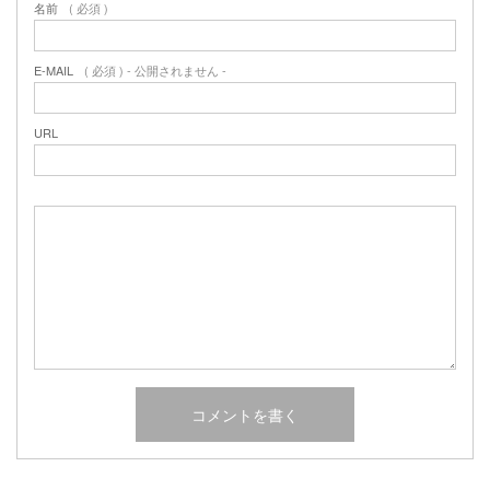
名前
( 必須 )
2017年2月
2017年1月
2016年12月
E-MAIL
( 必須 ) - 公開されません -
2016年11月
2016年10月
URL
カテゴリー
未分類
オーシャンサイドガーデン ブログ
ヤシの木・ユッカ・アガベ・シンボルツリー・植木の販売情報
THE PACIFIC