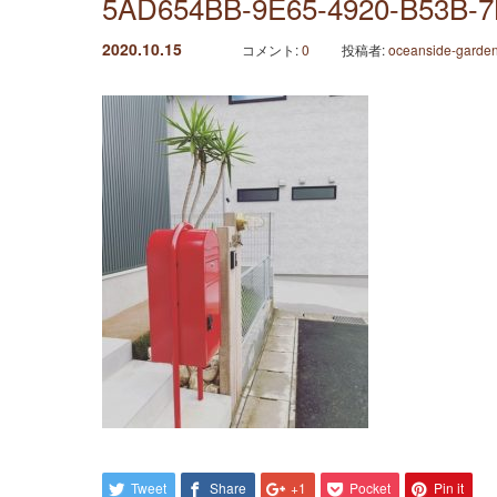
5AD654BB-9E65-4920-B53B-
2020.10.15
コメント:
0
投稿者:
oceanside-garde
Tweet
Share
+1
Pocket
Pin it