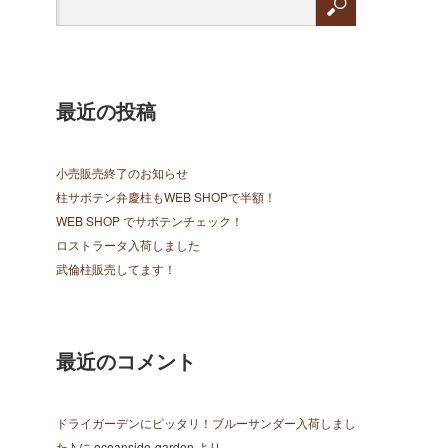
最近の投稿
小売販売終了のお知らせ
柱サボテン弁慶柱もWEB SHOPで半額！
WEB SHOP でサボテンチェック！
ロストラータ入荷しました
武倫柱販売してます！
最近のコメント
ドライガーデンにピッタリ！ブルーサンダー入荷しまし
た♪
に
oceanside-garden
より