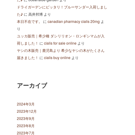
ドライガーデンにピッタリ！ブルーサンダー入荷しまし
た♪
に
高井邦博
より
本日不在です。
に
canadian pharmacy cialis 20mg
よ
り
ユッカ販売｜希少種 ダシリリオン・ロンギシマムが入
荷しました！
に
cialis for sale online
より
ヤシの木販売｜鹿児島より 希少なヤシの木がたくさん
届きました！
に
cialis buy online
より
アーカイブ
2024年3月
2023年12月
2023年9月
2023年8月
2023年7月