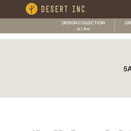
DESIGN COLLECTION
GR
施工事例
5