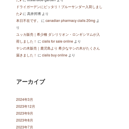
ドライガーデンにピッタリ！ブルーサンダー入荷しまし
た♪
に
高井邦博
より
本日不在です。
に
canadian pharmacy cialis 20mg
よ
り
ユッカ販売｜希少種 ダシリリオン・ロンギシマムが入
荷しました！
に
cialis for sale online
より
ヤシの木販売｜鹿児島より 希少なヤシの木がたくさん
届きました！
に
cialis buy online
より
アーカイブ
2024年3月
2023年12月
2023年9月
2023年8月
2023年7月