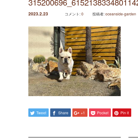
315200696_615213833480114
2023.2.23
コメント:
0
投稿者:
oceanside-garden
Tweet
Share
+1
Pocket
Pin it