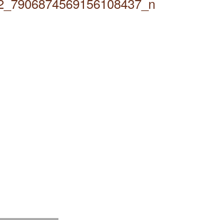
2_7906874569156108437_n