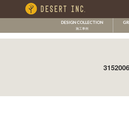
DESIGN COLLECTION
GR
施工事例
315200