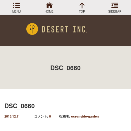
MENU
HOME
TOP
SIDEBAR
アーカイブ
Menu
2024年3月
DESIGN COLLECTION
施工事例
2023年12月
2023年9月
GREEN STOCK
植物在庫
2023年8月
DSC_0660
2023年7月
PLANTS MAGAGINE
植物図鑑
2023年5月
2023年3月
Instagram
インスラグラム
2022年12月
Facebook
2022年11月
フェイスブック
2022年9月
DSC_0660
BLOG
記事一覧
2022年6月
2022年5月
2016.12.7
コメント:
0
投稿者:
oceanside-garden
2022年4月
2022年1月