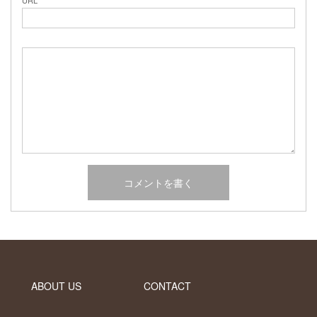
URL
2017年2月
2017年1月
2016年12月
2016年11月
2016年10月
カテゴリー
未分類
オーシャンサイドガーデン ブログ
ヤシの木・ユッカ・アガベ・シンボルツリー・植木の販売情報
THE PACIFIC
ABOUT US
CONTACT