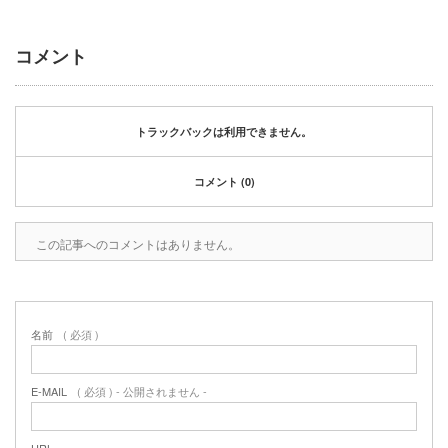
2020年1月
2019年12月
コメント
2019年11月
2019年10月
2019年9月
2019年8月
トラックバックは利用できません。
2019年6月
2019年3月
コメント (0)
2019年2月
2019年1月
この記事へのコメントはありません。
2018年6月
2018年4月
2018年3月
2018年1月
名前
( 必須 )
2017年12月
2017年11月
2017年10月
E-MAIL
( 必須 ) - 公開されません -
2017年5月
2017年3月