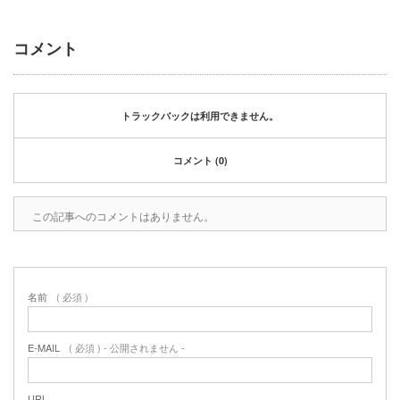
2020年1月
2019年12月
コメント
2019年11月
2019年10月
2019年9月
2019年8月
トラックバックは利用できません。
2019年6月
2019年3月
コメント (0)
2019年2月
2019年1月
この記事へのコメントはありません。
2018年6月
2018年4月
2018年3月
2018年1月
名前
( 必須 )
2017年12月
2017年11月
2017年10月
E-MAIL
( 必須 ) - 公開されません -
2017年5月
2017年3月
URL