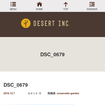
MENU
HOME
TOP
SIDEBAR
アーカイブ
Menu
2024年3月
DESIGN COLLECTION
施工事例
2023年12月
2023年9月
GREEN STOCK
植物在庫
2023年8月
DSC_0679
2023年7月
PLANTS MAGAGINE
植物図鑑
2023年5月
2023年3月
Instagram
インスラグラム
2022年12月
Facebook
2022年11月
フェイスブック
2022年9月
DSC_0679
BLOG
記事一覧
2022年6月
2022年5月
2016.12.7
コメント:
0
投稿者:
oceanside-garden
2022年4月
2022年1月