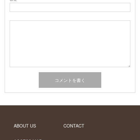
2017年2月
2017年1月
2016年12月
2016年11月
2016年10月
カテゴリー
未分類
オーシャンサイドガーデン ブログ
ヤシの木・ユッカ・アガベ・シンボルツリー・植木の販売情報
THE PACIFIC
ABOUT US
CONTACT