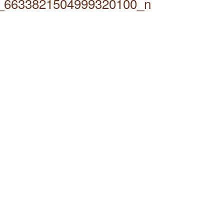
_6633821504999320100_n