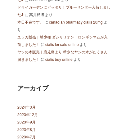
ドライガーデンにピッタリ！ブルーサンダー入荷しまし
た♪
に
高井邦博
より
本日不在です。
に
canadian pharmacy cialis 20mg
よ
り
ユッカ販売｜希少種 ダシリリオン・ロンギシマムが入
荷しました！
に
cialis for sale online
より
ヤシの木販売｜鹿児島より 希少なヤシの木がたくさん
届きました！
に
cialis buy online
より
アーカイブ
2024年3月
2023年12月
2023年9月
2023年8月
2023年7月