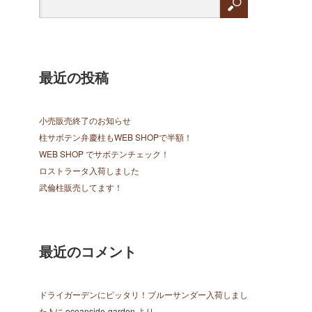
最近の投稿
小売販売終了のお知らせ
柱サボテン弁慶柱もWEB SHOPで半額！
WEB SHOP でサボテンチェック！
ロストラータ入荷しました
武倫柱販売してます！
最近のコメント
ドライガーデンにピッタリ！ブルーサンダー入荷しまし
た♪
に
oceanside-garden
より