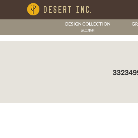
DESIGN COLLECTION
GR
施工事例
332349