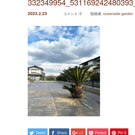
332349954_531169242480393
2023.2.23
コメント:
0
投稿者:
oceanside-garden
Tweet
Share
+1
Pocket
Pin it