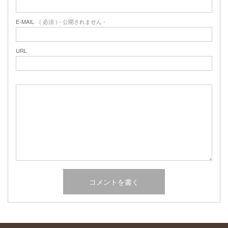
2017年2月
2017年1月
E-MAIL
( 必須 ) - 公開されません -
2016年12月
2016年11月
URL
2016年10月
カテゴリー
未分類
オーシャンサイドガーデン ブログ
ヤシの木・ユッカ・アガベ・シンボルツリー・植木の販売情報
THE PACIFIC