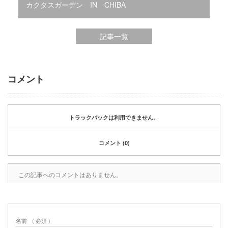
2020年1月
カクタスガーデン IN CHIBA
2019年12月
2019年11月
記事一覧
2019年10月
2019年9月
2019年8月
2019年6月
コメント
2019年3月
2019年2月
2019年1月
トラックバックは利用できません。
2018年6月
2018年4月
コメント (0)
2018年3月
2018年1月
2017年12月
この記事へのコメントはありません。
2017年11月
2017年10月
2017年5月
名前
( 必須 )
2017年3月