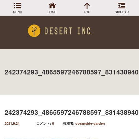
MENU
HOME
TOP
SIDEBAR
アーカイブ
Menu
2024年3月
DESIGN COLLECTION
施工事例
2023年12月
2023年9月
GREEN STOCK
植物在庫
2023年8月
242374293_4865597246788597_831438940
2023年7月
PLANTS MAGAGINE
植物図鑑
2023年5月
2023年3月
Instagram
インスラグラム
2022年12月
Facebook
2022年11月
フェイスブック
2022年9月
242374293_4865597246788597_831438940
BLOG
記事一覧
2022年6月
2022年5月
2021.9.24
コメント:
0
投稿者:
oceanside-garden
2022年4月
2022年1月