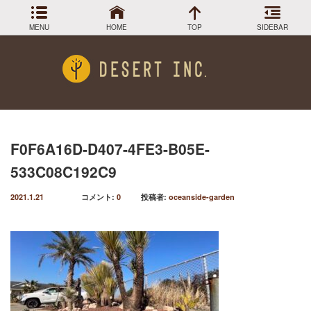
MENU
HOME
TOP
SIDEBAR
アーカイブ
Menu
2024年3月
DESIGN COLLECTION
施工事例
2023年12月
2023年9月
GREEN STOCK
植物在庫
2023年8月
F0F6A16D-D407-4FE3-B05E-
2023年7月
PLANTS MAGAGINE
植物図鑑
533C08C192C9
2023年5月
2023年3月
Instagram
インスラグラム
2021.1.21
コメント:
0
投稿者:
oceanside-garden
2022年12月
Facebook
2022年11月
フェイスブック
2022年9月
BLOG
記事一覧
2022年6月
2022年5月
2022年4月
2022年1月