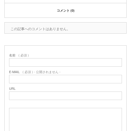
2020年1月
2019年12月
コメント (0)
2019年11月
2019年10月
この記事へのコメントはありません。
2019年9月
2019年8月
2019年6月
2019年3月
名前
( 必須 )
2019年2月
2019年1月
2018年6月
E-MAIL
( 必須 ) - 公開されません -
2018年4月
2018年3月
URL
2018年1月
2017年12月
2017年11月
2017年10月
2017年5月
2017年3月