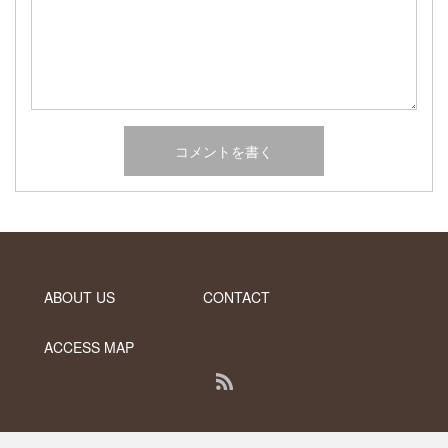
2017年2月
2017年1月
2016年12月
2016年11月
2016年10月
カテゴリー
未分類
オーシャンサイドガーデン ブログ
ABOUT US
CONTACT
ヤシの木・ユッカ・アガベ・シンボルツリー・植木の販売情報
THE PACIFIC
ACCESS MAP
RSS
PC版で表示する