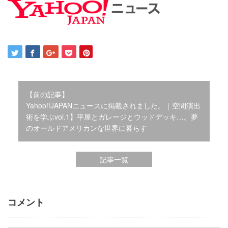
2021年12月
2021年10月
2021年9月
2021年8月
2021年7月
2021年6月
2021年5月
【前の記事】
2021年4月
Yahoo!!JAPANニュースに掲載されました。｜空間演出
2021年3月
術を学ぶvol.1】平屋とガレージとウッドデッキ…。夢
2021年2月
のオールドアメリカンな世界に暮らす
2021年1月
2020年12月
2020年11月
記事一覧
2020年10月
2020年9月
2020年8月
コメント
2020年3月
2020年2月