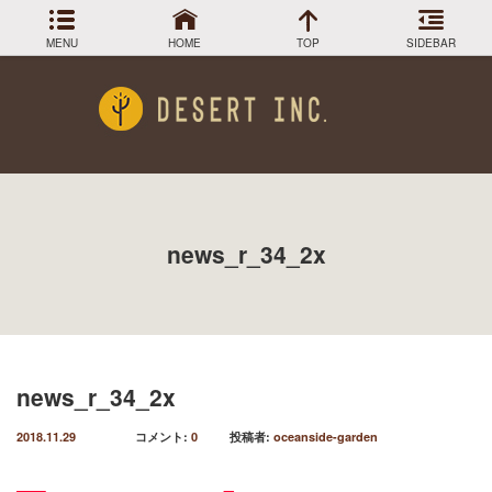
MENU
HOME
TOP
SIDEBAR
アーカイブ
Menu
2024年3月
DESIGN COLLECTION
施工事例
2023年12月
2023年9月
GREEN STOCK
植物在庫
2023年8月
news_r_34_2x
2023年7月
PLANTS MAGAGINE
植物図鑑
2023年5月
2023年3月
Instagram
インスラグラム
2022年12月
Facebook
2022年11月
フェイスブック
2022年9月
news_r_34_2x
BLOG
記事一覧
2022年6月
2022年5月
2018.11.29
コメント:
0
投稿者:
oceanside-garden
2022年4月
2022年1月