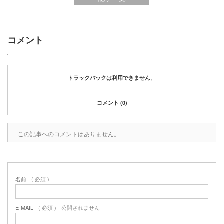
2020年1月
2019年12月
2019年11月
コメント
2019年10月
2019年9月
2019年8月
2019年6月
トラックバックは利用できません。
2019年3月
2019年2月
コメント (0)
2019年1月
2018年6月
この記事へのコメントはありません。
2018年4月
2018年3月
2018年1月
2017年12月
名前
( 必須 )
2017年11月
2017年10月
2017年5月
E-MAIL
( 必須 ) - 公開されません -
2017年3月