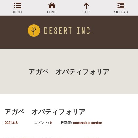
MENU
HOME
TOP
SIDEBAR
アーカイブ
Menu
2024年3月
DESIGN COLLECTION
施工事例
2023年12月
2023年9月
GREEN STOCK
植物在庫
2023年8月
アガベ オバティフォリア
2023年7月
PLANTS MAGAGINE
植物図鑑
2023年5月
2023年3月
Instagram
インスラグラム
2022年12月
Facebook
2022年11月
フェイスブック
2022年9月
アガベ オバティフォリア
BLOG
記事一覧
2022年6月
2022年5月
2021.6.8
コメント:
0
投稿者:
oceanside-garden
2022年4月
2022年1月