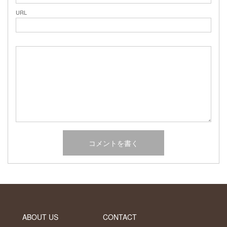
2017年2月
URL
2017年1月
2016年12月
2016年11月
2016年10月
カテゴリー
未分類
オーシャンサイドガーデン ブログ
ヤシの木・ユッカ・アガベ・シンボルツリー・植木の販売情報
THE PACIFIC
ABOUT US
CONTACT