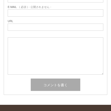
2017年2月
E-MAIL
( 必須 ) - 公開されません -
2017年1月
2016年12月
2016年11月
URL
2016年10月
カテゴリー
未分類
オーシャンサイドガーデン ブログ
ヤシの木・ユッカ・アガベ・シンボルツリー・植木の販売情報
THE PACIFIC