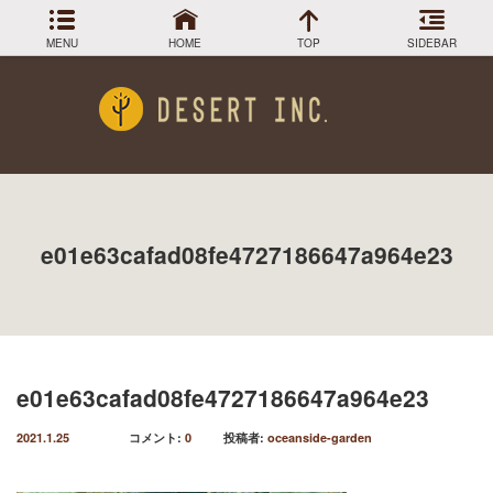
MENU
HOME
TOP
SIDEBAR
アーカイブ
Menu
2024年3月
DESIGN COLLECTION
施工事例
2023年12月
2023年9月
GREEN STOCK
植物在庫
2023年8月
e01e63cafad08fe4727186647a964e23
2023年7月
PLANTS MAGAGINE
植物図鑑
2023年5月
2023年3月
Instagram
インスラグラム
2022年12月
Facebook
2022年11月
フェイスブック
2022年9月
e01e63cafad08fe4727186647a964e23
BLOG
記事一覧
2022年6月
2022年5月
2021.1.25
コメント:
0
投稿者:
oceanside-garden
2022年4月
2022年1月