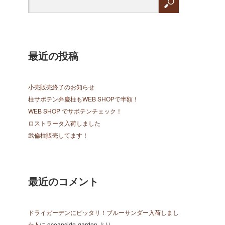
最近の投稿
小売販売終了のお知らせ
柱サボテン弁慶柱もWEB SHOPで半額！
WEB SHOP でサボテンチェック！
ロストラータ入荷しました
武倫柱販売してます！
最近のコメント
ドライガーデンにピッタリ！ブルーサンダー入荷しまし
た♪
に
oceanside-garden
より