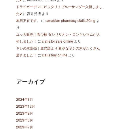
ドライガーデンにピッタリ！ブルーサンダー入荷しまし
た♪
に
高井邦博
より
本日不在です。
に
canadian pharmacy cialis 20mg
よ
り
ユッカ販売｜希少種 ダシリリオン・ロンギシマムが入
荷しました！
に
cialis for sale online
より
ヤシの木販売｜鹿児島より 希少なヤシの木がたくさん
届きました！
に
cialis buy online
より
アーカイブ
2024年3月
2023年12月
2023年9月
2023年8月
2023年7月