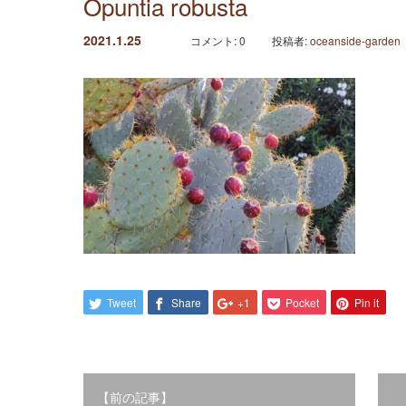
Opuntia robusta
2021.1.25
コメント:
0
投稿者:
oceanside-garden
Tweet
Share
+1
Pocket
Pin it
【前の記事】