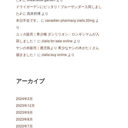
ドライガーデンにピッタリ！ブルーサンダー入荷しまし
た♪
に
高井邦博
より
本日不在です。
に
canadian pharmacy cialis 20mg
よ
り
ユッカ販売｜希少種 ダシリリオン・ロンギシマムが入
荷しました！
に
cialis for sale online
より
ヤシの木販売｜鹿児島より 希少なヤシの木がたくさん
届きました！
に
cialis buy online
より
アーカイブ
2024年3月
2023年12月
2023年9月
2023年8月
2023年7月