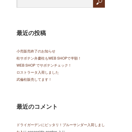
最近の投稿
小売販売終了のお知らせ
柱サボテン弁慶柱もWEB SHOPで半額！
WEB SHOP でサボテンチェック！
ロストラータ入荷しました
武倫柱販売してます！
最近のコメント
ドライガーデンにピッタリ！ブルーサンダー入荷しまし
た♪
に
oceanside-garden
より