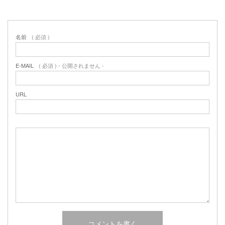
2017年2月
2017年1月
2016年12月
名前
( 必須 )
2016年11月
2016年10月
E-MAIL
( 必須 ) - 公開されません -
URL
カテゴリー
未分類
オーシャンサイドガーデン ブログ
ヤシの木・ユッカ・アガベ・シンボルツリー・植木の販売情報
THE PACIFIC