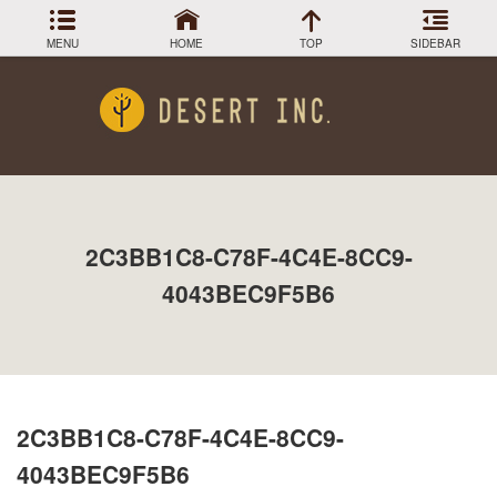
MENU
HOME
TOP
SIDEBAR
アーカイブ
Menu
2024年3月
DESIGN COLLECTION
施工事例
2023年12月
2023年9月
GREEN STOCK
植物在庫
2023年8月
2C3BB1C8-C78F-4C4E-8CC9-
2023年7月
PLANTS MAGAGINE
植物図鑑
2023年5月
4043BEC9F5B6
2023年3月
Instagram
インスラグラム
2022年12月
Facebook
2022年11月
フェイスブック
2022年9月
BLOG
記事一覧
2022年6月
2C3BB1C8-C78F-4C4E-8CC9-
2022年5月
2022年4月
4043BEC9F5B6
2022年1月