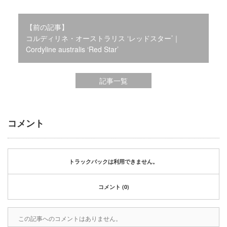
2020年1月
2019年12月
【前の記事】
2019年11月
コルディリネ・オーストラリス ‘レッドスター’｜
2019年10月
Cordyline australis ‘Red Star’
2019年9月
2019年8月
2019年6月
記事一覧
2019年3月
2019年2月
2019年1月
コメント
2018年6月
2018年4月
2018年3月
2018年1月
トラックバックは利用できません。
2017年12月
2017年11月
コメント (0)
2017年10月
2017年5月
この記事へのコメントはありません。
2017年3月