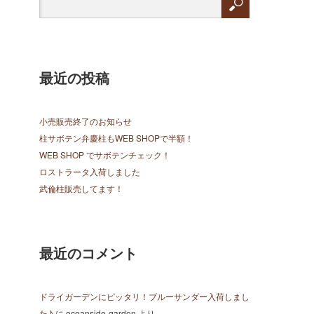
最近の投稿
小売販売終了のお知らせ
柱サボテン弁慶柱もWEB SHOPで半額！
WEB SHOP でサボテンチェック！
ロストラータ入荷しました
武倫柱販売してます！
最近のコメント
ドライガーデンにピッタリ！ブルーサンダー入荷しまし
た♪
に
oceanside-garden
より