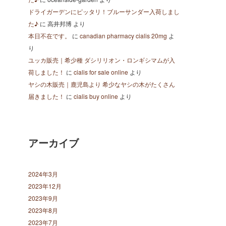
ドライガーデンにピッタリ！ブルーサンダー入荷しまし
た♪
に
高井邦博
より
本日不在です。
に
canadian pharmacy cialis 20mg
よ
り
ユッカ販売｜希少種 ダシリリオン・ロンギシマムが入
荷しました！
に
cialis for sale online
より
ヤシの木販売｜鹿児島より 希少なヤシの木がたくさん
届きました！
に
cialis buy online
より
アーカイブ
2024年3月
2023年12月
2023年9月
2023年8月
2023年7月