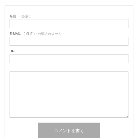
2017年2月
2017年1月
名前
( 必須 )
2016年12月
2016年11月
2016年10月
E-MAIL
( 必須 ) - 公開されません -
URL
カテゴリー
未分類
オーシャンサイドガーデン ブログ
ヤシの木・ユッカ・アガベ・シンボルツリー・植木の販売情報
THE PACIFIC