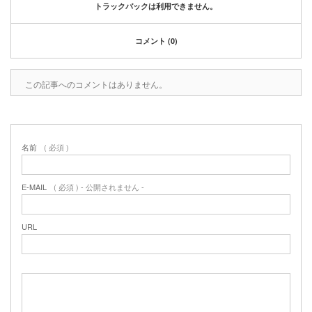
2020年1月
トラックバックは利用できません。
2019年12月
2019年11月
コメント (0)
2019年10月
2019年9月
この記事へのコメントはありません。
2019年8月
2019年6月
2019年3月
2019年2月
名前
( 必須 )
2019年1月
2018年6月
E-MAIL
( 必須 ) - 公開されません -
2018年4月
2018年3月
2018年1月
URL
2017年12月
2017年11月
2017年10月
2017年5月
2017年3月