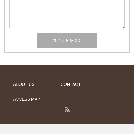
2017年2月
2017年1月
2016年12月
2016年11月
2016年10月
カテゴリー
未分類
ABOUT US
CONTACT
オーシャンサイドガーデン ブログ
ヤシの木・ユッカ・アガベ・シンボルツリー・植木の販売情報
ACCESS MAP
THE PACIFIC
RSS
PC版で表示する
Copyright ©
DESERT INC.