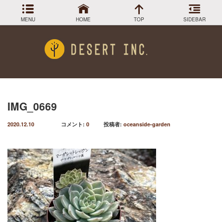
MENU
HOME
TOP
SIDEBAR
アーカイブ
Menu
2024年3月
DESIGN COLLECTION
施工事例
2023年12月
2023年9月
GREEN STOCK
植物在庫
2023年8月
IMG_0669
2023年7月
PLANTS MAGAGINE
植物図鑑
2020.12.10
コメント:
0
投稿者:
oceanside-garden
2023年5月
2023年3月
Instagram
インスラグラム
2022年12月
Facebook
2022年11月
フェイスブック
2022年9月
BLOG
記事一覧
2022年6月
2022年5月
2022年4月
2022年1月