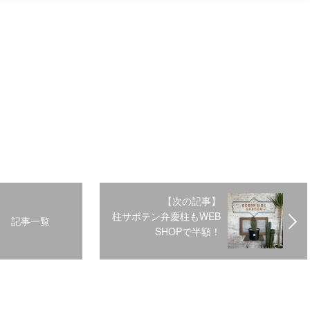
【次の記事】
柱サボテン弁慶柱もWEB
記事一覧
SHOPで半額！