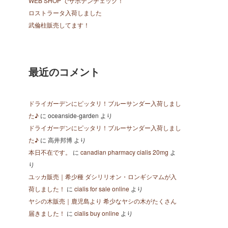
WEB SHOP でサボテンチェック！
ロストラータ入荷しました
武倫柱販売してます！
最近のコメント
ドライガーデンにピッタリ！ブルーサンダー入荷しまし
た♪
に
oceanside-garden
より
ドライガーデンにピッタリ！ブルーサンダー入荷しまし
た♪
に
高井邦博
より
本日不在です。
に
canadian pharmacy cialis 20mg
よ
り
ユッカ販売｜希少種 ダシリリオン・ロンギシマムが入
荷しました！
に
cialis for sale online
より
ヤシの木販売｜鹿児島より 希少なヤシの木がたくさん
届きました！
に
cialis buy online
より