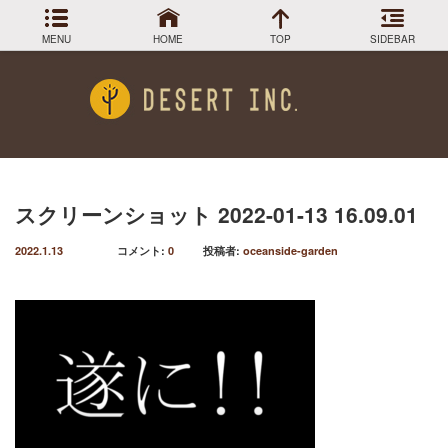
MENU
HOME
TOP
SIDEBAR
アーカイブ
Menu
2024年3月
DESIGN COLLECTION
施工事例
2023年12月
2023年9月
GREEN STOCK
植物在庫
2023年8月
スクリーンショット 2022-01-13 16.09.01
2023年7月
PLANTS MAGAGINE
植物図鑑
2022.1.13
コメント:
0
投稿者:
oceanside-garden
2023年5月
2023年3月
Instagram
インスラグラム
2022年12月
Facebook
2022年11月
フェイスブック
2022年9月
BLOG
記事一覧
2022年6月
2022年5月
2022年4月
2022年1月