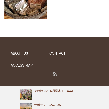
CATEGORY
カテゴリー
ヤシの木｜PALM TREES
ソテツ＆コルジリネ｜CYCAS ＆
CORDYLINE
ユッカ＆ダシリリオン｜YUCCA ＆
DASYLIRION
ABOUT US
CONTACT
熱帯植物 樹木＆果樹木｜TROPICAL
ACCESS MAP
TREES
RSS
コニファー｜CONIFERS
PC版で表示する
その他 樹木＆果樹木｜TREES
Copyright ©
DESERT INC.
サボテン｜CACTUS