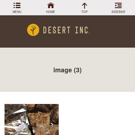
MENU
HOME
TOP
SIDEBAR
Menu
DESIGN COLLECTION
施工事例
HOW TO
育て方
GREEN STOCK
植物在庫
熱帯植物の育て方
image (3)
PLANTS MAGAGINE
植物図鑑
多肉植物・サボテンの育て方
Instagram
インスラグラム
Facebook
フェイスブック
エアプランツの育て方
BLOG
記事一覧
植物の耐寒性を調べる