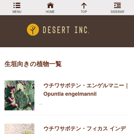
MENU
HOME
TOP
SIDEBAR
Menu
DESIGN COLLECTION
施工事例
HOW TO
育て方
GREEN STOCK
植物在庫
生垣向き
の植物一覧
熱帯植物の育て方
PLANTS MAGAGINE
植物図鑑
多肉植物・サボテンの育て方
Instagram
ウチワサボテン・エンゲルマニー｜
インスラグラム
Opuntia engelmannii
Facebook
フェイスブック
エアプランツの育て方
…
BLOG
記事一覧
植物の耐寒性を調べる
ウチワサボテン・フィカス インデ