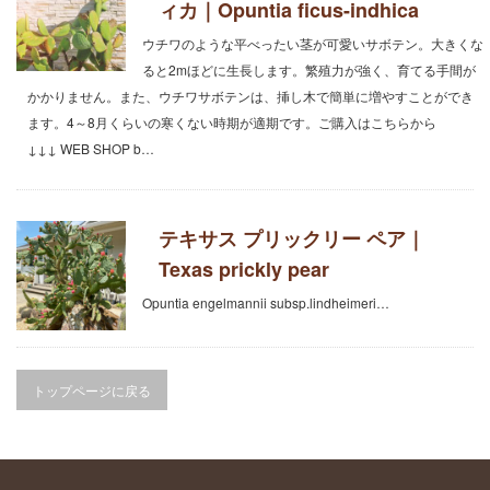
ィカ｜Opuntia ficus-indhica
CATEGORY
カテゴリー
ウチワのような平べったい茎が可愛いサボテン。大きくな
ると2mほどに生長します。繁殖力が強く、育てる手間が
ヤシの木｜PALM TREES
かかりません。また、ウチワサボテンは、挿し木で簡単に増やすことができ
ます。4～8月くらいの寒くない時期が適期です。ご購入はこちらから
↓↓↓ WEB SHOP b…
ソテツ＆コルジリネ｜CYCAS ＆
CORDYLINE
ユッカ＆ダシリリオン｜YUCCA ＆
テキサス プリックリー ペア｜
DASYLIRION
Texas prickly pear
熱帯植物 樹木＆果樹木｜TROPICAL
TREES
Opuntia engelmannii subsp.lindheimeri…
コニファー｜CONIFERS
トップページに戻る
その他 樹木＆果樹木｜TREES
サボテン｜CACTUS