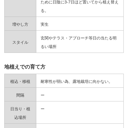
ために日陰に3-7日ほど置いてから植え替え
日陰でも育つ
る。
増やし方
実生
ハンギング
玄関やテラス・アプローチ等日の当たる明
スタイル
花、香りも楽しめる
るい場所
メインツリー向き
地植えでの育て方
グランドカバー向き
植込・移植
耐寒性が弱い為、露地栽培に向かない。
生垣向き
間隔
ー
日当り・植
ー
込場所
TYPE
形態