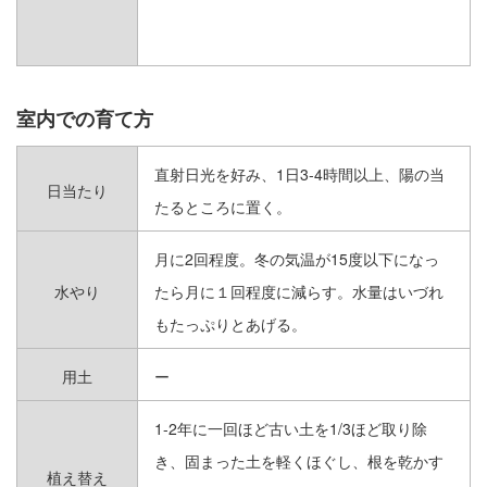
ジャパニーズスタイル
USAGE
用途別
室内での育て方
室内インテリア向き
直射日光を好み、1日3-4時間以上、陽の当
日当たり
ガーデニング向き
たるところに置く。
月に2回程度。冬の気温が15度以下になっ
室内、庭どちらでも
水やり
たら月に１回程度に減らす。水量はいづれ
もたっぷりとあげる。
鉢植え向き
用土
ー
初心者でも育てやすい
1-2年に一回ほど古い土を1/3ほど取り除
耐寒性が強い
き、固まった土を軽くほぐし、根を乾かす
植え替え