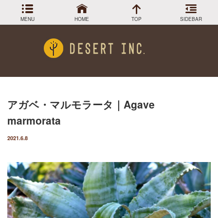
MENU
HOME
TOP
SIDEBAR
Menu
DESIGN COLLECTION
施工事例
HOW TO
育て方
GREEN STOCK
植物在庫
アガベ・マルモラータ｜Agave
熱帯植物の育て方
PLANTS MAGAGINE
植物図鑑
marmorata
多肉植物・サボテンの育て方
Instagram
インスラグラム
2021.6.8
Facebook
フェイスブック
エアプランツの育て方
BLOG
記事一覧
植物の耐寒性を調べる