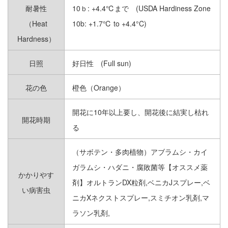
耐暑性
10ｂ: +4.4℃まで (USDA Hardiness Zone
（Heat
10b: +1.7℃ to +4.4°C)
多肉植物 その他｜SUCCULENTS
Hardness）
熱帯植物 草＆花｜TROPICAL
日照
好日性 (Full sun)
PLANTS ＆ FLOWERS
花の色
橙色（Orange）
オーストラリアンプランツ｜
AUSTRALIAN PLANTS
開花に10年以上要し、開花後に結実し枯れ
グラス＆ハーブ｜GRASS ＆ HARBS
開花時期
る
チランジア（エアプランツ）｜
（サボテン・多肉植物）アブラムシ・カイ
TILLANDSIAS
ガラムシ・ハダニ・腐敗菌等【オススメ薬
かかりやす
ビカクシダ＆ラン類｜
剤】オルトランDX粒剤,ベニカJスプレー,ベ
PLATYCERIUM ＆ ORCHID
い病害虫
ニカXネクストスプレー,スミチオン乳剤,マ
草＆花 その他｜PLANTS ＆
ラソン乳剤,
FLOWERS