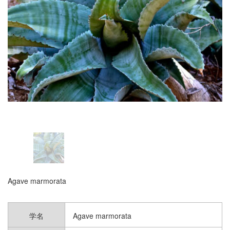
CATEGORY
カテゴリー
ヤシの木｜PALM TREES
ソテツ＆コルジリネ｜CYCAS ＆
CORDYLINE
ユッカ＆ダシリリオン｜YUCCA ＆
DASYLIRION
熱帯植物 樹木＆果樹木｜TROPICAL
TREES
コニファー｜CONIFERS
Agave marmorata
その他 樹木＆果樹木｜TREES
学名
Agave marmorata
サボテン｜CACTUS