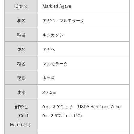
英文名
Marbled Agave
柱サボテン｜CEREUS CACTUS
和名
アガベ・マルモラータ
ウチワサボテン｜OPUNTIA
CACTUS
科名
キジカクシ
アガベ 小型 〜60cm｜SMALL
属名
アガベ
AGAVES
種名
マルモラータ
アガベ 大型 60cm〜｜LARGE
AGAVES
形態
多年草
アロエ&ユーフォルビア｜ALOE &
EUPHORBIA
成木
2-2.5ｍ
コーデックス｜CAUDEX
耐寒性
9ｂ: -3.9℃まで (USDA Hardiness Zone
（Cold
9b: -3.9℃ to -1.1°C)
エケベリア｜ECHEVERIA
Hardness）
セダム｜SEDUM