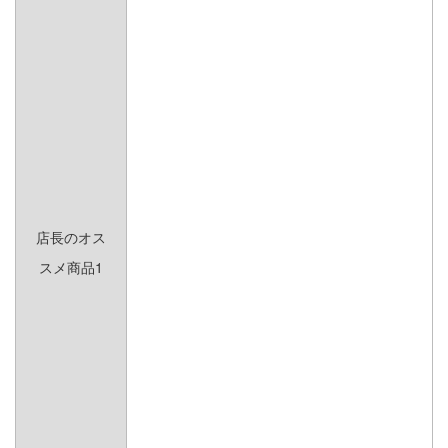
希少植物 その他｜RARE PLANTS
STYLE
スタイル
店長のオス
西海岸風カリフォルニア
北米風アーリーアメリカ
スメ商品1
スタイル
ンスタイル
ドライガーデンスタイル
南国風トロピカルリゾー
トスタイル
南欧風スタイル
北欧風スタイル
モダンスタイル