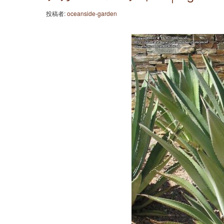
投稿者:
oceanside-garden