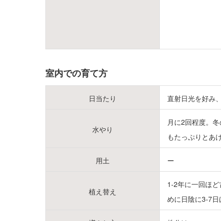
室内での育て方
日当たり
直射日光を好み、
月に2回程度。冬
水やり
もたっぷりとあ
用土
ー
1-2年に一回ほ
植え替え
めに日陰に3-7