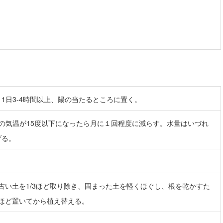
1日3-4時間以上、陽の当たるところに置く。
の気温が15度以下になったら月に１回程度に減らす。水量はいづれ
げる。
ど古い土を1/3ほど取り除き、固まった土を軽くほぐし、根を乾かすた
日ほど置いてから植え替える。