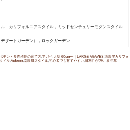
イル，カリフォルニアスタイル，ミッドセンチュリーモダンスタイル
（デザートガーデン），ロックガーデン，
ボテン・多肉植物の育て方
,
アガベ 大型 60cm〜｜LARGE AGAVES
,
西海岸カリフォ
タイル
,
Automn
,
南欧風スタイル
,
初心者でも育てやすい
,
耐寒性が強い
,
多年草