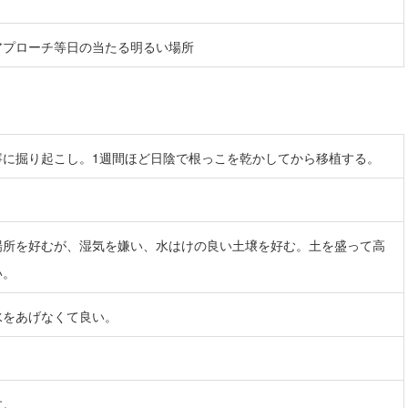
アプローチ等日の当たる明るい場所
寧に掘り起こし。1週間ほど日陰で根っこを乾かしてから移植する。
場所を好むが、湿気を嫌い、水はけの良い土壌を好む。土を盛って高
い。
水をあげなくて良い。
す。