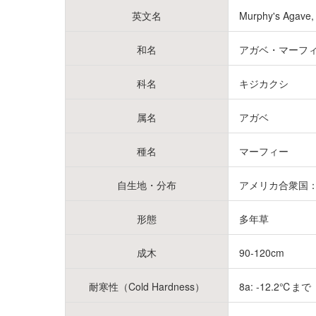
英文名
Murphy's Agave
和名
アガベ・マーフ
科名
キジカクシ
属名
アガベ
種名
マーフィー
自生地・分布
アメリカ合衆国
形態
多年草
成木
90-120cm
耐寒性（Cold Hardness）
8a: -12.2℃まで (