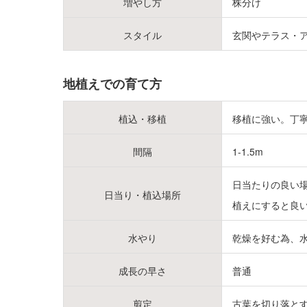
増やし方
株分け
スタイル
玄関やテラス・
地植えでの育て方
植込・移植
移植に強い。丁
間隔
1-1.5m
日当たりの良い
日当り・植込場所
植えにすると良
水やり
乾燥を好む為、
成長の早さ
普通
剪定
古葉を切り落と