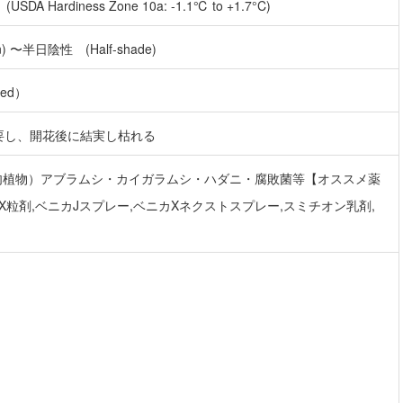
USDA Hardiness Zone 10a: -1.1℃ to +1.7°C)
n) 〜半日陰性 (Half-shade)
red）
要し、開花後に結実し枯れる
肉植物）アブラムシ・カイガラムシ・ハダニ・腐敗菌等【オススメ薬
X粒剤,ベニカJスプレー,ベニカXネクストスプレー,スミチオン乳剤,