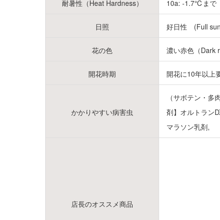
耐暑性（Heat Hardness）
10a: -1.7℃まで (
日照
好日性 (Full su
花の色
濃い赤色（Dark 
開花時期
開花に10年以上
（サボテン・多
かかりやすい病害虫
剤】オルトランD
マラソン乳剤,
店長のオススメ商品