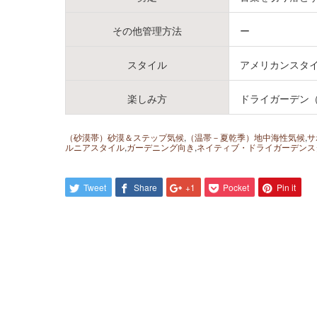
その他管理方法
ー
スタイル
アメリカンスタ
楽しみ方
ドライガーデン
（砂漠帯）砂漠＆ステップ気候
,
（温帯－夏乾季）地中海性気候
,
サ
ルニアスタイル
,
ガーデニング向き
,
ネイティブ・ドライガーデンス
Tweet
Share
+1
Pocket
Pin it