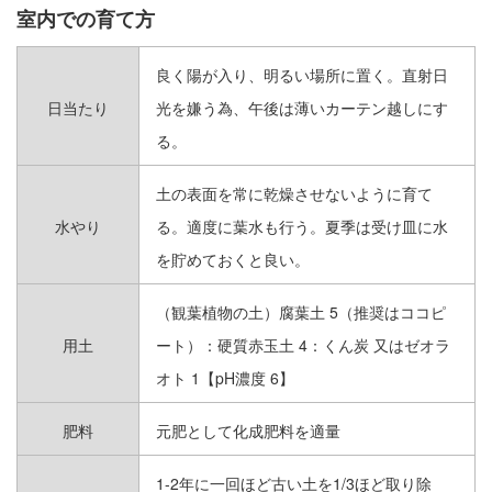
室内での育て方
ジャパニーズスタイル
良く陽が入り、明るい場所に置く。直射日
USAGE
用途別
日当たり
光を嫌う為、午後は薄いカーテン越しにす
る。
室内インテリア向き
土の表面を常に乾燥させないように育て
ガーデニング向き
水やり
る。適度に葉水も行う。夏季は受け皿に水
を貯めておくと良い。
室内、庭どちらでも
（観葉植物の土）腐葉土 5（推奨はココピ
鉢植え向き
用土
ート）：硬質赤玉土 4：くん炭 又はゼオラ
オト 1【pH濃度 6】
初心者でも育てやすい
肥料
元肥として化成肥料を適量
耐寒性が強い
1-2年に一回ほど古い土を1/3ほど取り除