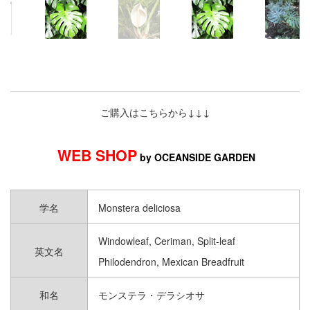
柱サボテン｜CEREUS CACTUS
ウチワサボテン｜OPUNTIA
CACTUS
アガベ 小型 〜60cm｜SMALL
ご購入はこちらから↓↓↓
AGAVES
アガベ 大型 60cm〜｜LARGE
WEB SHOP
by OCEANSIDE GARDEN
AGAVES
アロエ&ユーフォルビア｜ALOE &
EUPHORBIA
学名
Monstera deliciosa
コーデックス｜CAUDEX
Windowleaf, Ceriman, Split-leaf
英文名
Philodendron, Mexican Breadfruit
エケベリア｜ECHEVERIA
和名
モンステラ・デラシオサ
セダム｜SEDUM