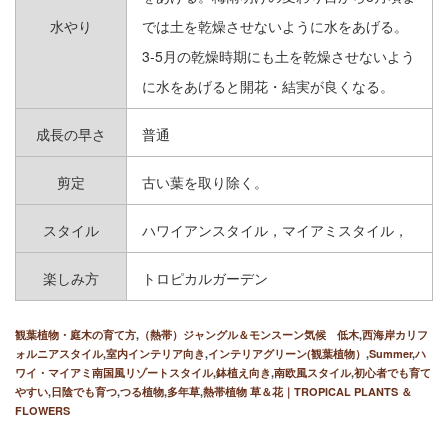
水やり
では土を乾燥させないように水をあげる。
3-5月の乾燥時期にも土を乾燥させないよう
に水をあげると開花・結実が良くなる。
成長の早さ
普通
剪定
古い葉を取り除く。
スタイル
ハワイアンスタイル，マイアミスタイル，
楽しみ方
トロピカルガーデン
観葉植物・庭木の育て方
,
（熱帯）ジャングル＆モンスーン気候 低木
,
西海岸カリフ
ォルニアスタイル
,
室内インテリア向き
,
インテリアグリーン(観葉植物）
,
Summer
,
ハ
ワイ・マイアミ南国風リゾートスタイル
,
鉢植え向き
,
南欧風スタイル
,
初心者でも育て
やすい
,
日陰でも育つ
,
つる植物
,
多年草
,
熱帯植物 草＆花｜TROPICAL PLANTS ＆
FLOWERS
BLOOM SEASON
開花期