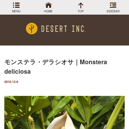
MENU
HOME
TOP
SIDEBAR
Menu
DESIGN COLLECTION
施工事例
HOW TO
育て方
GREEN STOCK
植物在庫
モンステラ・デラシオサ｜Monstera
熱帯植物の育て方
PLANTS MAGAGINE
植物図鑑
deliciosa
多肉植物・サボテンの育て方
Instagram
インスラグラム
2016.12.8
Facebook
フェイスブック
エアプランツの育て方
BLOG
記事一覧
植物の耐寒性を調べる