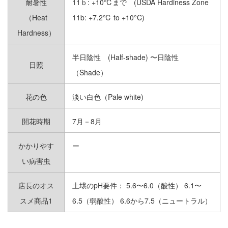
耐暑性
11ｂ: +10℃まで (USDA Hardiness Zone
希少植物 その他｜RARE PLANTS
（Heat
11b: +7.2℃ to +10°C)
Hardness）
STYLE
スタイル
半日陰性 (Half-shade) 〜日陰性
日照
（Shade）
花の色
淡い白色（Pale white)
開花時期
7月－8月
西海岸風カリフォルニア
北米風アーリーアメリカ
スタイル
ンスタイル
かかりやす
ー
い病害虫
ドライガーデンスタイル
南国風トロピカルリゾー
店長のオス
土壌のpH要件： 5.6〜6.0（酸性） 6.1〜
トスタイル
スメ商品1
6.5（弱酸性） 6.6から7.5（ニュートラル）
南欧風スタイル
北欧風スタイル
モダンスタイル