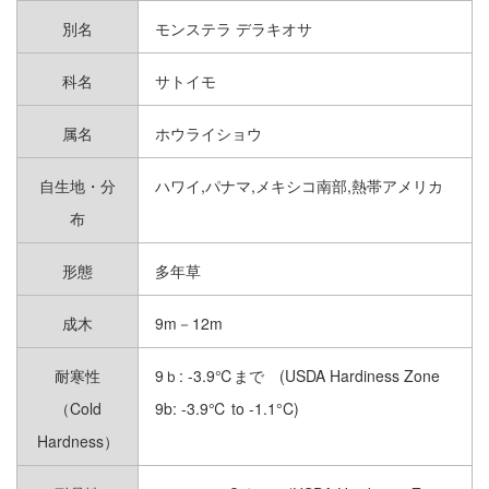
別名
モンステラ デラキオサ
多肉植物 その他｜SUCCULENTS
科名
サトイモ
熱帯植物 草＆花｜TROPICAL
属名
ホウライショウ
PLANTS ＆ FLOWERS
自生地・分
ハワイ,パナマ,メキシコ南部,熱帯アメリカ
オーストラリアンプランツ｜
AUSTRALIAN PLANTS
布
グラス＆ハーブ｜GRASS ＆ HARBS
形態
多年草
チランジア（エアプランツ）｜
成木
9m－12m
TILLANDSIAS
耐寒性
9ｂ: -3.9℃まで (USDA Hardiness Zone
ビカクシダ＆ラン類｜
PLATYCERIUM ＆ ORCHID
（Cold
9b: -3.9℃ to -1.1°C)
Hardness）
草＆花 その他｜PLANTS ＆
FLOWERS