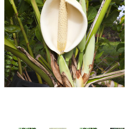
CATEGORY
カテゴリー
ヤシの木｜PALM TREES
ソテツ＆コルジリネ｜CYCAS ＆
CORDYLINE
ユッカ＆ダシリリオン｜YUCCA ＆
DASYLIRION
熱帯植物 樹木＆果樹木｜TROPICAL
TREES
コニファー｜CONIFERS
その他 樹木＆果樹木｜TREES
サボテン｜CACTUS