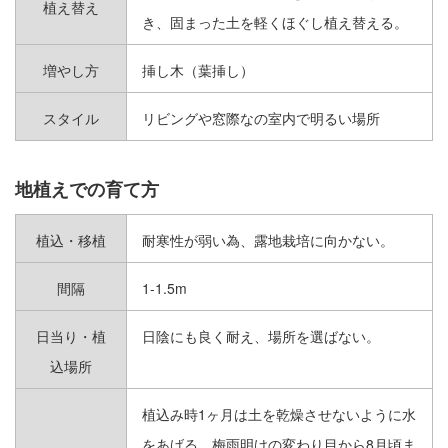
植え替え
き、固まった土を軽くほぐし植え替える。
日陰でも育つ
増やし方
挿し木（葉挿し）
ハンギング
スタイル
リビングや窓際なの室内で明るい場所
花、香りも楽しめる
地植えでの育て方
メインツリー向き
植込・移植
耐寒性が弱い為、露地栽培に向かない。
グランドカバー向き
間隔
1-1.5m
生垣向き
日当り・植
日陰にも良く耐え、場所を選ばない。
込場所
TYPE
植込み時1ヶ月は土を乾燥させないように水
形態
をあげる。梅雨明けの変わり目から8月頃ま