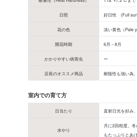
耐暑性（Heat Hardness）
11a: +7.2℃まで (
日照
好日性 (Full sun
花の色
淡い黄色（Pale y
開花時期
6月－8月
かかりやすい病害虫
ー
店長のオススメ商品
耐陰性も強い為
室内での育て方
日当たり
直射日光を好み、
月に2回程度。冬
水やり
もたっぷりとあ