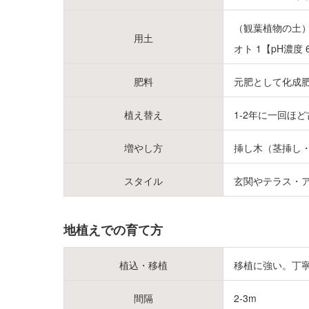
（観葉植物の土）
用土
オト 1【pH濃度 
肥料
元肥として化成
植え替え
1-2年に一回ほ
増やし方
挿し木（茎挿し
スタイル
玄関やテラス・
地植えでの育て方
植込・移植
移植に強い。丁
間隔
2-3m