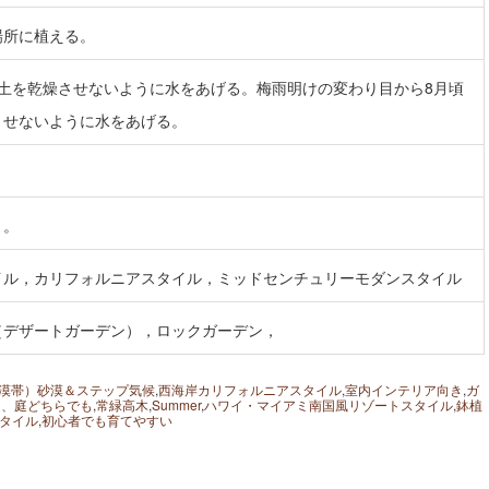
場所に植える。
は土を乾燥させないように水をあげる。梅雨明けの変わり目から8月頃
させないように水をあげる。
く。
イル，カリフォルニアスタイル，ミッドセンチュリーモダンスタイル
（デザートガーデン），ロックガーデン，
漠帯）砂漠＆ステップ気候
,
西海岸カリフォルニアスタイル
,
室内インテリア向き
,
ガ
内、庭どちらでも
,
常緑高木
,
Summer
,
ハワイ・マイアミ南国風リゾートスタイル
,
鉢植
タイル
,
初心者でも育てやすい