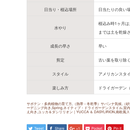
日当り・植込場所
日当たりの良い
植込み時1ヶ月
水やり
までは土を乾燥
成長の早さ
早い
剪定
古い葉を取り除
スタイル
アメリカンスタ
楽しみ方
ドライガーデン
サボテン・多肉植物の育て方
,
（熱帯－冬乾季）サバンナ気候
,
（砂
ーデニング向き
,
Spring
,
ネイティブ・ドライガーデンスタイル
,
室
え向き
,
ユッカ＆ダシリリオン｜YUCCA ＆ DASYLIRION
,
南欧風ス
Tweet
Share
+1
Pocket
Pin it