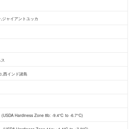
,ジャイアントユッカ
ペス
コ,西インド諸島
SDA Hardiness Zone 8b: -9.4℃ to -6.7°C)