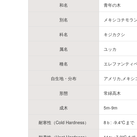
和名
青年の木
別名
メキシコチモラン
科名
キジカクシ
属名
ユッカ
種名
エレファンティ
自生地・分布
アメリカ,メキシ
形態
常緑高木
成木
5m-9m
耐寒性（Cold Hardness）
8ｂ: -9.4℃まで (U