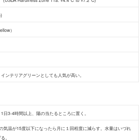
USDA Hardiness Zone 11a: +4.4℃ to +7.2°C)
)
ellow）
、インテリアグリーンとしても人気が高い。
1日3-4時間以上、陽の当たるところに置く。
の気温が15度以下になったら月に１回程度に減らす。水量はいづれ
げる。