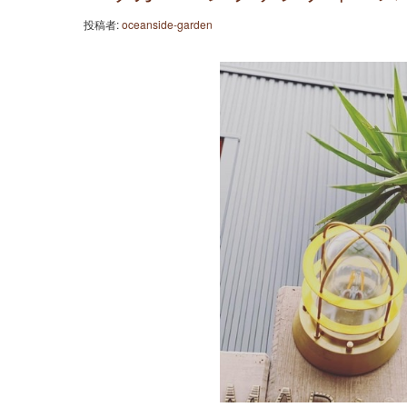
投稿者:
oceanside-garden